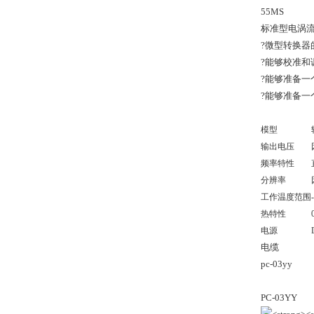
55MS
标准型电涡
?微型转换器
?能够校准和
?能够准备
?能够准备一
模型
输出电压
频率特性
分辨率
工作温度范围
热特性
电源
电缆
pc-03yy
PC-03YY