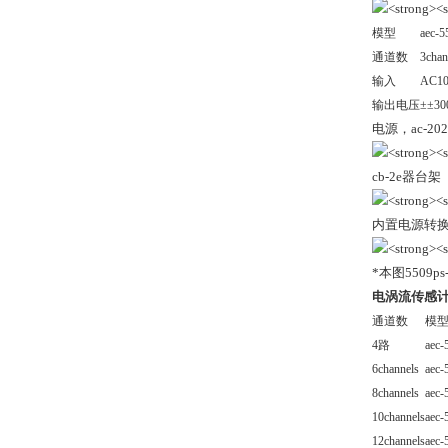
模型
aec-5
通道数
3chan
输入
AC1
输出电压
±±3
电源，ac-202-
cb-2e器台架
内置电源转
*本图5509ps
电涡流传感
通道数
模
4路
aec-
6channels
aec-
8channels
aec-
10channels
aec-
12channels
aec-