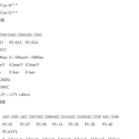
55 ps-16 * *
55 ps-32 * *
规格
55015
AEC-5502
AEC-5503
15
PU-02A
PU-03A
3YY
00um
0～500um
0～1000um
m/V
0.2mm/V
0.2mm/V
m
0.5um
0.5um
20kHz
～180℃
12V～±17V ±40mA
规格
AEC-5505
AEC-5507
AEC-5509
AEC-5514
AEC-5520
AEC-5530
AEC-5540
PU-05
PU-07
PU-09
PU-14
PU-20
PU-30
PU-40
PC-03YY