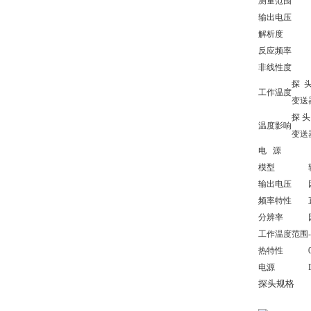
测量范围
输出电压
解析度
反应频率
非线性度
探 
工作温度
变送
探 头
温度影响
变送
电 源
模型
输出电压
频率特性
分辨率
工作温度范围
热特性
电源
探头规格