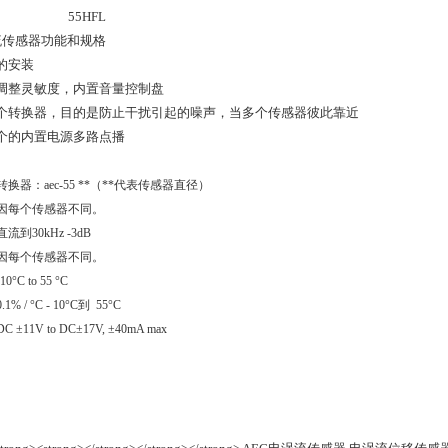
 55HFL
流传感器功能和规格
的安装
调整灵敏度，内置音量控制盘
一个转换器，目的是防止干扰引起的噪声，当多个传感器彼此靠近
个的内置电源多路点播
转换器：aec-55 **（**代表传感器直径）
因每个传感器不同。
直流到30kHz -3dB
因每个传感器不同。
-10°C to 55 °C
0.1% / °C - 10°C到 55°C
DC ±11V to DC±17V, ±40mA max