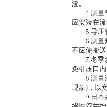
渣。
4.测量
应安装在流
5.导压
6.测量蒸
不应使变送
7.冬季
免引压口内
8.测量液
现象)，以
9.日本共
绕性管并拧