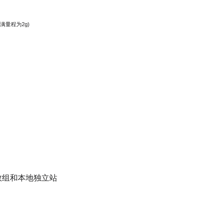
满量程为
2g)
数组和本地独立站