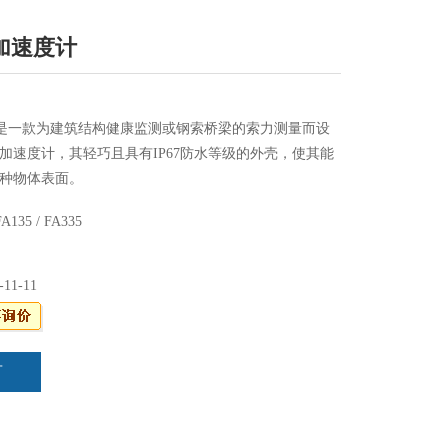
加速度计
135 是一款为建筑结构健康监测或钢索桥梁的索力测量而设
加速度计，其轻巧且具有IP67防水等级的外壳，使其能
种物体表面。
335 是一款适用于桥梁桥面振动监测的三轴力平衡加速度
A135 / FA335
辨率可提供由微震、高交通负载、结构振动以及地震产
HAKE FA335还可应用于高层建筑的结构健康监测和强
-11-11
言