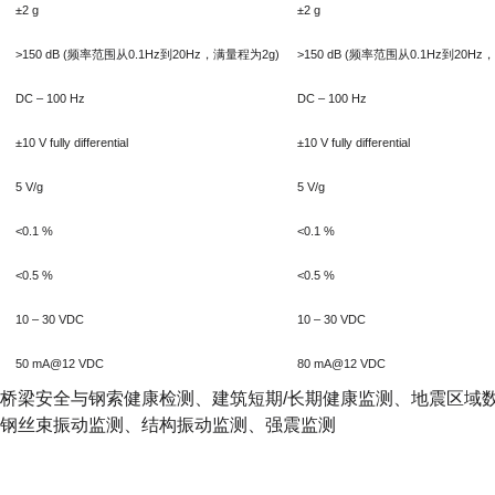
±2 g
±2 g
>150 dB (
频率范围从
0.1Hz
到
20Hz
，满量程为
2g)
>150 dB (
频率范围从
0.1Hz
到
20Hz
，
DC – 100 Hz
DC – 100 Hz
±10 V fully differential
±10 V fully differential
5 V/g
5 V/g
<0.1 %
<0.1 %
<0.5 %
<0.5 %
10 – 30 VDC
10 – 30 VDC
50 mA@12 VDC
80 mA@12 VDC
桥梁安全与钢索健康检测、建筑短期
/
长期健康监测、地震区域
钢丝束振动监测、结构振动监测、强震监测