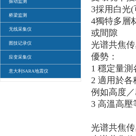
振动监测
3採用白光
桥梁监测
4獨特多層
无线采集仪
或間隙
光谱共焦传
图技记录仪
優勢：
应变采集仪
1 穩定量
意大利SARA地震仪
2 適用於
例如高度／
3 高溫高
光谱共焦传