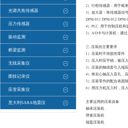
2）行程传感器：用于检
光谱共焦传感器
3）放大器：将传感器信号接入，
DPM-911 DPM-912 DPM
压力传感器
4）PLC: 用于控制压
5）A/D卡与计算机：通
振动监测
三. 压装的主要要求
桥梁监测
1）压装时不得损伤零件
2）压入时应平稳，被压
无线采集仪
3）压装的轴或套引入端应
4）将实心轴压入盲孔，
图技记录仪
5）压装零件的配合表面
6）用压力机压入时，压
应变采集仪
主要运用的压装设备
意大利SARA地震仪
轴承压装机
弹簧压装机
端盖压装机