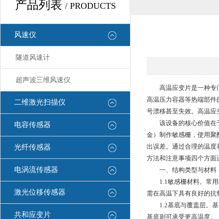
产品列表
/ PRODUCTS
风速仪
隧道风速计
超声波三维风速仪
高温应变片是一种专门设
高温压力容器等热端部件
二维激光扫描仪
号漂移甚至失效。高温应
该设备的核心价值在于突
电容传感器
金）制作敏感栅，使用聚
出误差。通过合理的温度
光纤传感器
方法和注意事项四个方面
电涡流传感器
一、结构类型与材料
1.1敏感栅材料。常用材
激光位移传感器
需在高温下具有良好的抗
1.2基底与覆盖层。基
共和应变片
基底则可承受更高温度。