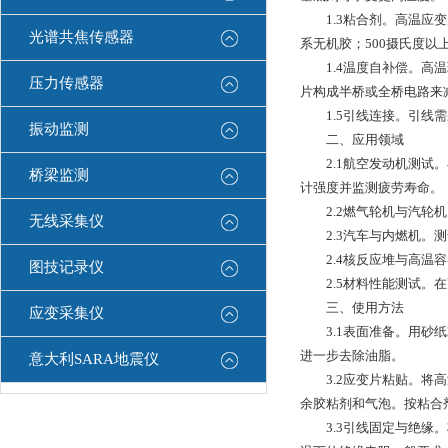
1.3粘合剂。高温应变片
光谱共焦传感器
系无机胶；500摄氏度
1.4温度自补偿。高温
压力传感器
片构成半桥或全桥电路来
1.5引线连接。引线需
振动监测
二、应用领域
2.1航空发动机测试。
桥梁监测
计强度并监测疲劳寿命。
2.2燃气轮机与汽轮机
无线采集仪
2.3汽车与内燃机。测
2.4核反应堆与高温容
图技记录仪
2.5材料性能测试。在
三、使用方法
应变采集仪
3.1表面准备。用砂纸或
进一步去除油脂。
意大利SARA地震仪
3.2应变片粘贴。将高
余胶粘剂和气泡。按粘合
3.3引线固定与绝缘。