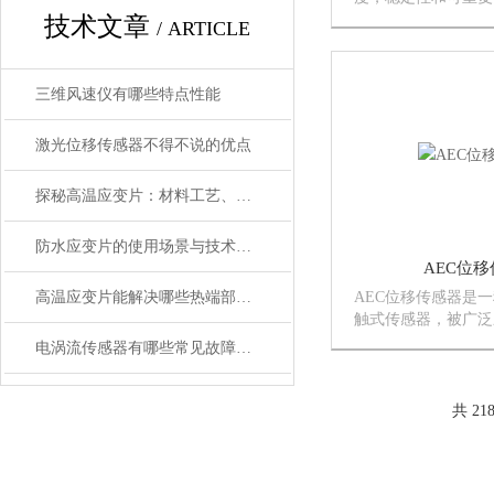
AccumeasureT
技术文章
/ ARTICLE
多的安装应用，是世
虑的测量系统。我们
年的制造和应用历史
三维风速仪有哪些特点性能
业都...
激光位移传感器不得不说的优点
探秘高温应变片：材料工艺、热补偿与标定测试
防水应变片的使用场景与技术优势解析
AEC位
高温应变片能解决哪些热端部件的测试难题？
AEC位移传感器是
触式传感器，被广泛
测量。电涡流传感器
电涡流传感器有哪些常见故障处理
导体和传感器之间的
位移测量。
共 21